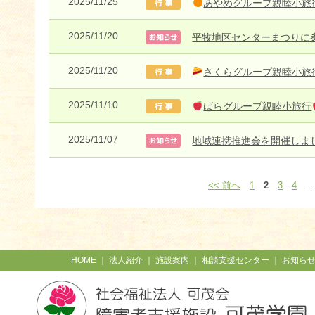
2025/11/25
あやめグループ親睦小旅
2025/11/20
平牧地区センターまつりに
2025/11/20
さくらグループ親睦小旅
2025/11/10
ばらグループ親睦小旅行
2025/11/07
地域連携推進会を開催しま
<< 前へ
1
2
3
4
…
HOME
｜
法人紹介
｜
施設案内
｜
相談支援センター
｜
お知ら